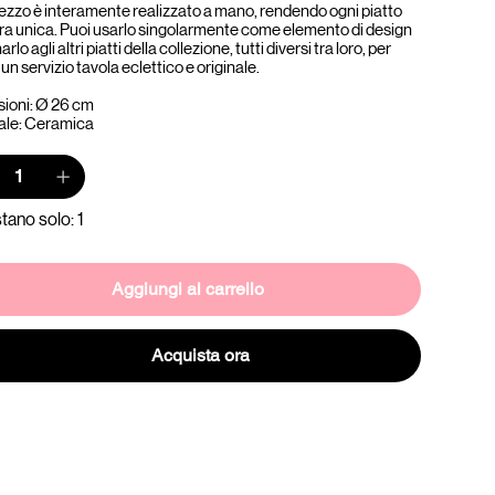
ezzo è interamente realizzato a mano, rendendo ogni piatto
ra unica. Puoi usarlo singolarmente come elemento di design
rlo agli altri piatti della collezione, tutti diversi tra loro, per
un servizio tavola eclettico e originale.
ioni: Ø 26 cm
ale: Ceramica
tano solo: 1
Aggiungi al carrello
Acquista ora