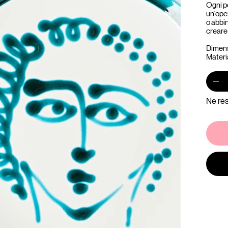
Ogni p
un'ope
o abbina
creare 
Dimens
Materi
Ne res