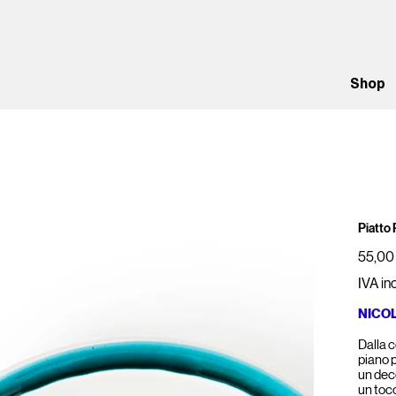
Shop
Piatto
Prezzo
55,00
IVA in
NICO
Dalla c
piano p
un dec
un tocc