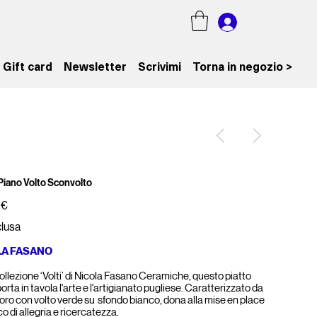
Gift card
Newsletter
Scrivimi
Torna in negozio >
 Piano Volto Sconvolto
 €
clusa
LA FASANO
ollezione ‘Volti’ di Nicola Fasano Ceramiche, questo piatto
orta in tavola l'arte e l'artigianato pugliese. Caratterizzato da
oro con volto verde su sfondo bianco, dona alla mise en place
o di allegria e ricercatezza.