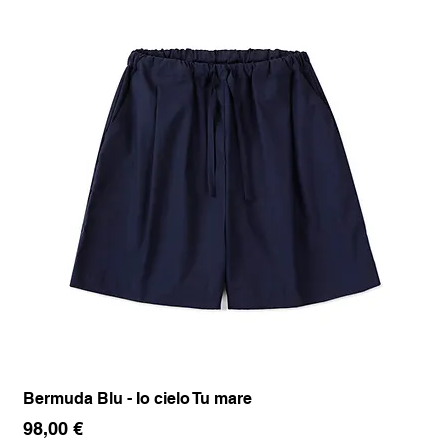
Bermuda Blu - Io cielo Tu mare
Pan
Prezzo
Pr
98,00 €
17