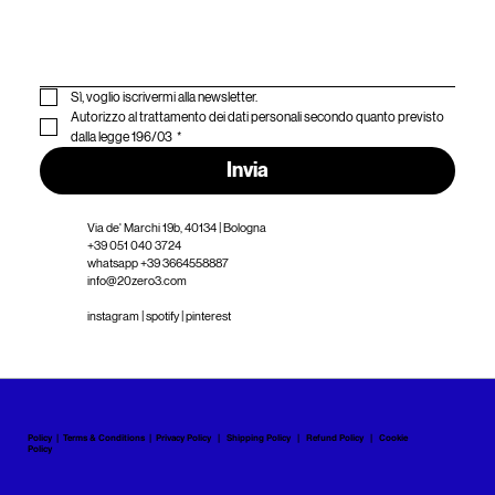
Sì, voglio iscrivermi alla newsletter.
Autorizzo al trattamento dei dati personali secondo quanto previsto 
dalla legge 196/03
*
Invia
Via de' Marchi 19b, 40134 | Bologna
+39 051 040 3724
whatsapp +39 3664558887
info@20zero3.com
instagram |
spotify |
pinterest
Policy |
Terms & Conditions
|
Privacy Policy
|
Shipping Policy
|
Refund Policy
|
Cookie
Policy