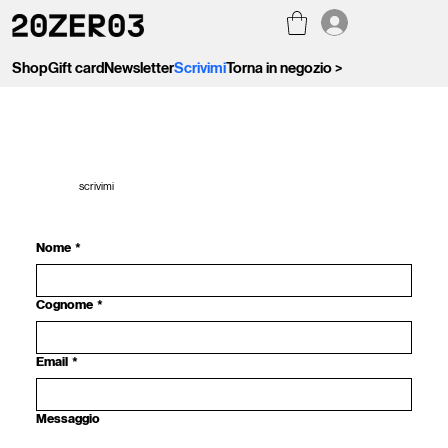
Shop
Gift card
Newsletter
Scrivimi
Torna in negozio >
scrivimi
Nome
*
Cognome
*
Email
*
Messaggio