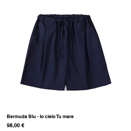
Bermuda Blu - Io cielo Tu mare
Pan
Prezzo
Pr
98,00 €
17