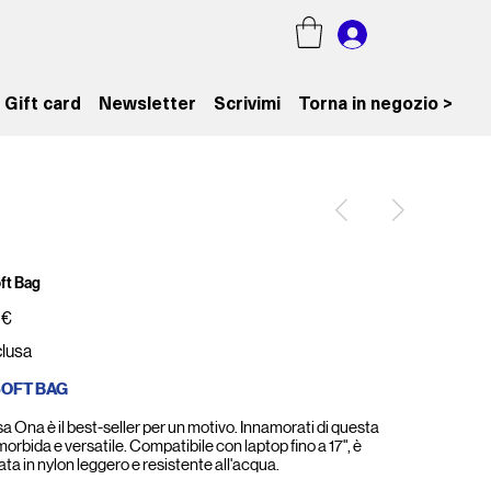
Gift card
Newsletter
Scrivimi
Torna in negozio >
ft Bag
 €
clusa
SOFT BAG
a Ona è il best-seller per un motivo. Innamorati di questa
orbida e versatile. Compatibile con laptop fino a 17", è
ata in nylon leggero e resistente all'acqua.