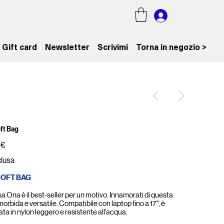
Gift card
Newsletter
Scrivimi
Torna in negozio >
ft Bag
 €
clusa
SOFT BAG
a Ona è il best-seller per un motivo. Innamorati di questa
orbida e versatile. Compatibile con laptop fino a 17", è
ata in nylon leggero e resistente all'acqua.