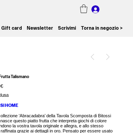
Gift card
Newsletter
Scrivimi
Torna in negozio >
 Frutta Talismano
 €
clusa
SSI HOME
collezione ‘Abracadabra’ della Tavola Scomposta di Bitossi
asce questo piatto frutta che interpreta giochi di colore
ndono la vostra tavola originale e allegra, e allo stesso
raffinata grazie ai dettagli in oro. Pensato per essere usato