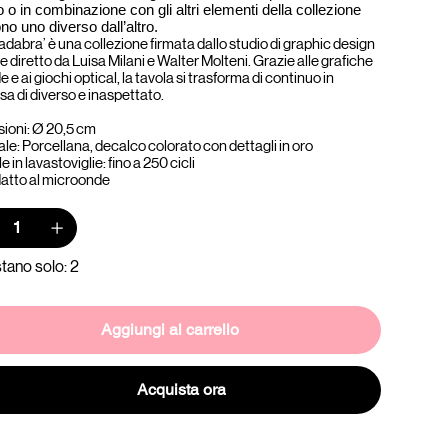
o o in combinazione con gli altri elementi della collezione
no uno diverso dall’altro.
dabra’ è una collezione firmata dallo studio di graphic design
e diretto da Luisa Milani e Walter Molteni. Grazie alle grafiche
 e ai giochi optical, la tavola si trasforma di continuo in
sa di diverso e inaspettato.
ioni: Ø 20,5 cm
le: Porcellana, decalco colorato con dettagli in oro
e in lavastoviglie: fino a 250 cicli
atto al microonde
tano solo: 2
Aggiungi al carrello
Acquista ora