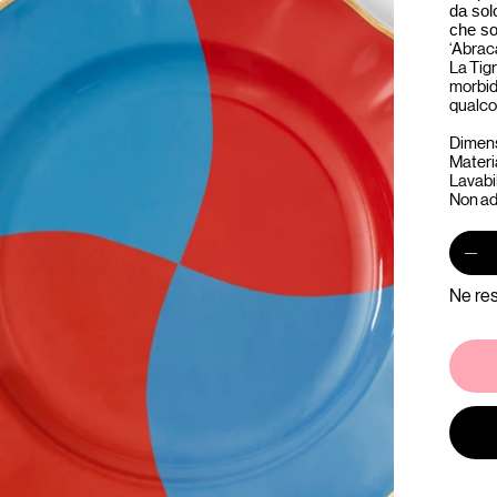
da sol
che so
‘Abraca
La Tigr
morbide
qualco
Dimens
Materia
Lavabil
Non ad
Ne res