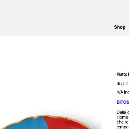
Shop
Piatto
Prezzo
45,00
IVA in
BITO
Dalla 
Home n
che re
tempo 