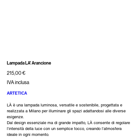
Lampada LA' Arancione
Prezzo
215,00 €
IVA inclusa
ARTETICA
LÀ è una lampada luminosa, versatile e sostenibile, progettata e
realizzata a Milano per illuminare gli spazi adattandosi alle diverse
esigenze.
Dal design essenziale ma di grande impatto, LÀ consente di regolare
l’intensità della luce con un semplice tocco, creando l’atmosfera
ideale in ogni momento.