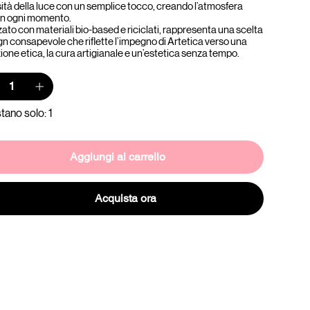
sità della luce con un semplice tocco, creando l’atmosfera
 in ogni momento.
ato con materiali bio-based e riciclati, rappresenta una scelta
gn consapevole che riflette l’impegno di Artetica verso una
one etica, la cura artigianale e un’estetica senza tempo.
tano solo: 1
Aggiungi al carrello
Acquista ora