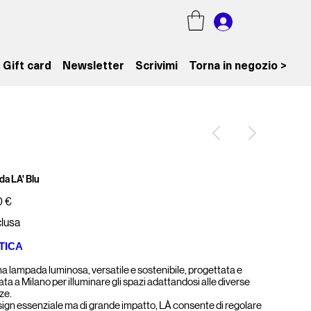
Gift card
Newsletter
Scrivimi
Torna in negozio >
a LA' Blu
0 €
clusa
TICA
na lampada luminosa, versatile e sostenibile, progettata e
ata a Milano per illuminare gli spazi adattandosi alle diverse
ze.
sign essenziale ma di grande impatto, LÀ consente di regolare