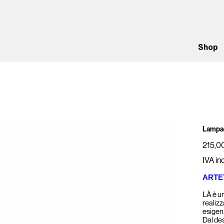
Shop
Lampad
Prezzo
215,0
IVA in
ARTE
LÀ è u
realizz
esigen
Dal de