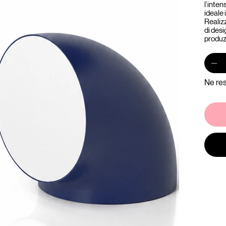
l’inten
ideale
Realizz
di desi
produzi
Ne res