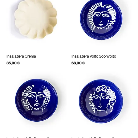
Insalatiera Crema
Insalatiera Volto Sconvolto
Prezzo
Prezzo
35,00 €
68,00 €
IVA inclusa
IVA inclusa