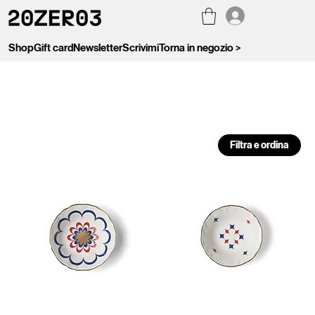
Shop
Gift card
Newsletter
Scrivimi
Torna in negozio >
Filtra e ordina