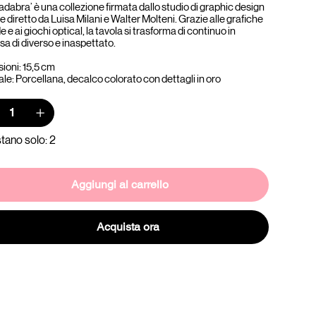
dabra’ è una collezione firmata dallo studio di graphic design
e diretto da Luisa Milani e Walter Molteni. Grazie alle grafiche
 e ai giochi optical, la tavola si trasforma di continuo in
sa di diverso e inaspettato.
ioni: 15,5 cm
le: Porcellana, decalco colorato con dettagli in oro
tano solo: 2
Aggiungi al carrello
Acquista ora