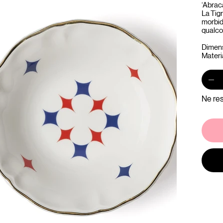
‘Abraca
La Tigr
morbide
qualco
Dimens
Materia
Ne res