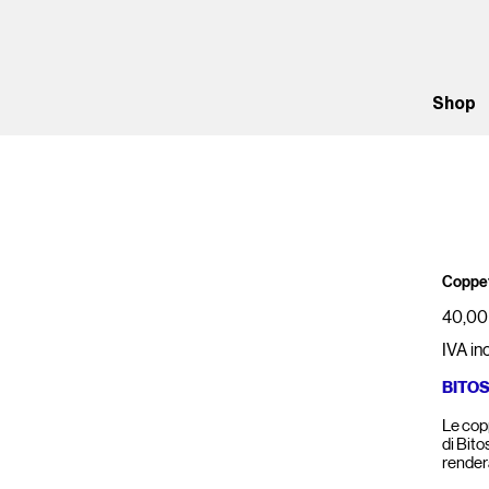
Shop
Coppe
Prezzo
40,00
IVA in
BITO
Le cop
di Bito
render