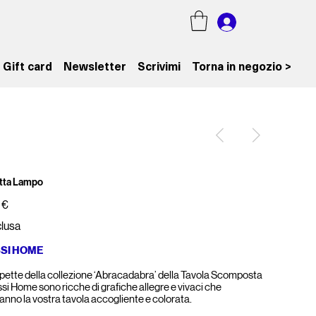
Gift card
Newsletter
Scrivimi
Torna in negozio >
tta Lampo
 €
clusa
SSI HOME
pette della collezione ‘Abracadabra’ della Tavola Scomposta
ssi Home sono ricche di grafiche allegre e vivaci che
anno la vostra tavola accogliente e colorata.