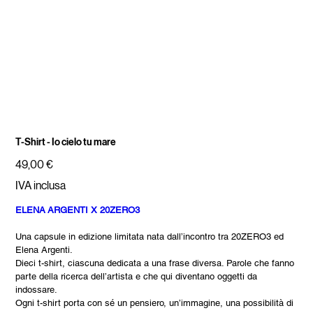
T-Shirt - Io cielo tu mare
Prezzo
49,00 €
IVA inclusa
ELENA
ARGENTI X 20ZERO3
Una capsule in edizione limitata nata dall’incontro tra 20ZERO3 ed
Elena Argenti.
Dieci t-shirt, ciascuna dedicata a una frase diversa. Parole che fanno
parte della ricerca dell’artista e che qui diventano oggetti da
indossare.
Ogni t-shirt porta con sé un pensiero, un’immagine, una possibilità di