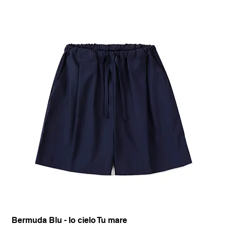
Bermuda Blu - Io cielo Tu mare
Pan