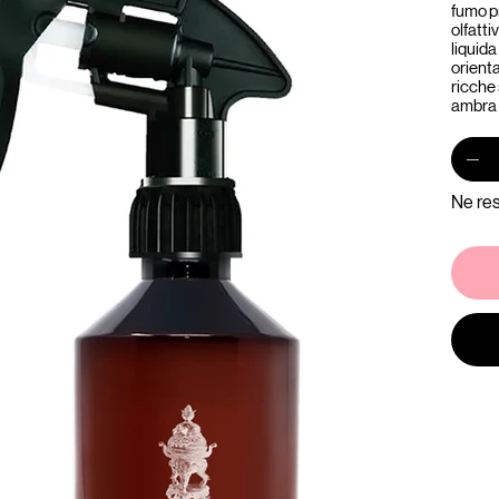
fumo p
olfatt
liquid
orient
ricche
ambra 
Ne res