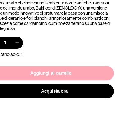
rofumato che riempiono l'ambiente con le antiche tradizioni
ive del mondo arabo. Bakhoor di ZENOLOGY è una versione
a e un modo innovativo di profumare la casa con una miscela
ale di geranio e fiori bianchi, armoniosamente combinati con
 spezie come cardamomo, cumino e zafferano su una base di
legnosa.
tano solo: 1
Aggiungi al carrello
Acquista ora