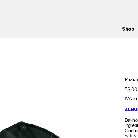
Shop
Profum
Prezzo
59,00
IVA in
ZENO
Bakhoo
ingredi
Oudh im
natura