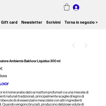
Gift card
Newsletter
Scrivimi
Torna in negozio >
atore Ambiente Bakhoor Liquidus 300 ml
 €
clusa
LOGY
r è il nome arabo dato ai mattoni profumati o a una miscela di
enti naturali tradizionali, principalmente scaglie di legno di
bevute di oli essenziali e mescolate con altri ingredienti
li. Quando vengono bruciati, producono deliziose volute di