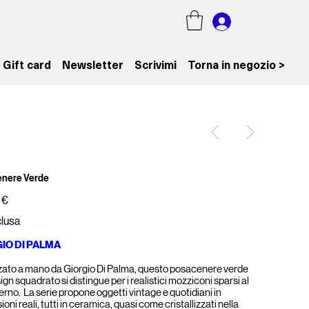
Gift card
Newsletter
Scrivimi
Torna in negozio >
enere Verde
 €
clusa
IO DI PALMA
zato a mano da Giorgio Di Palma, questo posacenere verde
ign squadrato si distingue per i realistici mozziconi sparsi al
erno. La serie propone oggetti vintage e quotidiani in
oni reali, tutti in ceramica, quasi come cristallizzati nella