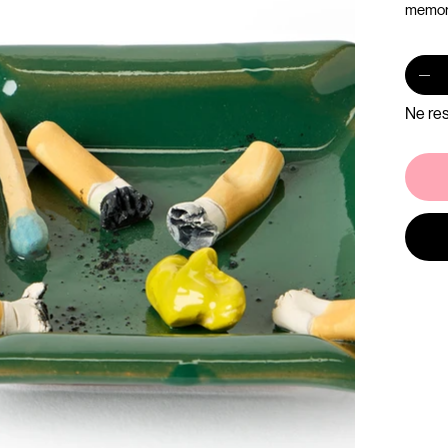
memoria
Ne res