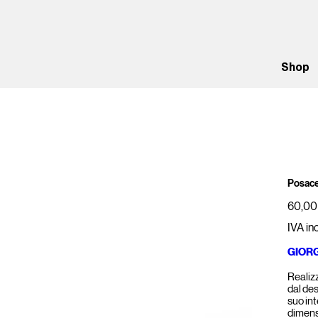
Shop
Posac
Prezzo
60,00
IVA in
GIORG
Realiz
dal des
suo int
dimensi