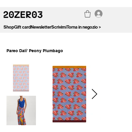
Shop
Gift card
Newsletter
Scrivimi
Torna in negozio >
Pareo Dali' Peony Plumbago