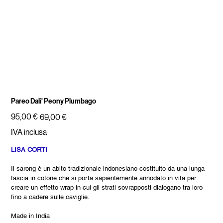
Pareo Dali' Peony Plumbago
Prezzo
Prezzo
95,00 €
69,00 €
originale
scontato
IVA inclusa
LISA CORTI
Il sarong è un abito tradizionale indonesiano costituito da una lunga
fascia in cotone che si porta sapientemente annodato in vita per
creare un effetto wrap in cui gli strati sovrapposti dialogano tra loro
fino a cadere sulle caviglie.
Made in India