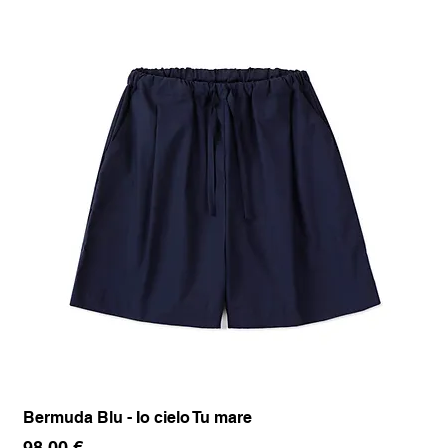
Bermuda Blu - Io cielo Tu mare
Pan
Prezzo
Pr
98,00 €
17