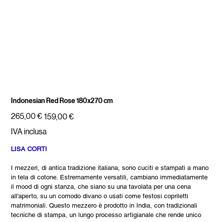
Indonesian Red Rose 180x270 cm
Prezzo
Prezzo
265,00 €
159,00 €
originale
scontato
IVA inclusa
LISA CORTI
I mezzeri, di antica tradizione italiana, sono cuciti e stampati a mano
in tela di cotone. Estremamente versatili, cambiano immediatamente
il mood di ogni stanza, che siano su una tavolata per una cena
all'aperto, su un comodo divano o usati come festosi copriletti
matrimoniali. Questo mezzero è prodotto in India, con tradizionali
tecniche di stampa, un lungo processo artigianale che rende unico