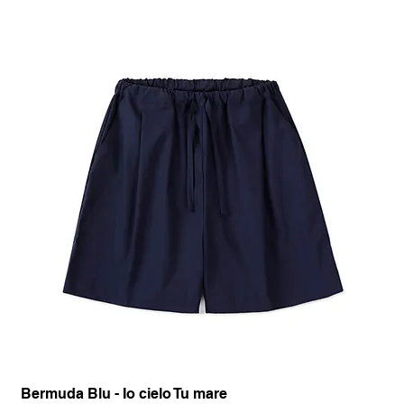
Bermuda Blu - Io cielo Tu mare
Pan