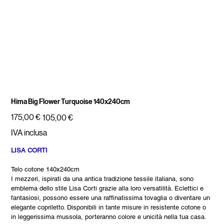
Hima Big Flower Turquoise 140x240cm
Prezzo
Prezzo
175,00 €
105,00 €
originale
scontato
IVA inclusa
LISA CORTI
Telo cotone 140x240cm
I mezzeri, ispirati da una antica tradizione tessile italiana, sono
emblema dello stile Lisa Corti grazie alla loro versatilità. Eclettici e
fantasiosi, possono essere una raffinatissima tovaglia o diventare un
elegante copriletto. Disponibili in tante misure in resistente cotone o
in leggerissima mussola, porteranno colore e unicità nella tua casa.