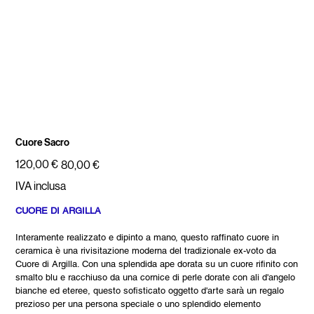
Cuore Sacro
Prezzo
Prezzo
120,00 €
80,00 €
originale
scontato
IVA inclusa
CUORE DI ARGILLA
Interamente realizzato e dipinto a mano, questo raffinato cuore in
ceramica è una rivisitazione moderna del tradizionale ex-voto da
Cuore di Argilla. Con una splendida ape dorata su un cuore rifinito con
smalto blu e racchiuso da una cornice di perle dorate con ali d'angelo
bianche ed eteree, questo sofisticato oggetto d'arte sarà un regalo
prezioso per una persona speciale o uno splendido elemento