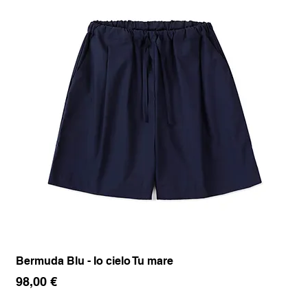
Bermuda Blu - Io cielo Tu mare
Pan
Prezzo
Pr
98,00 €
17
IVA inclusa
IVA 