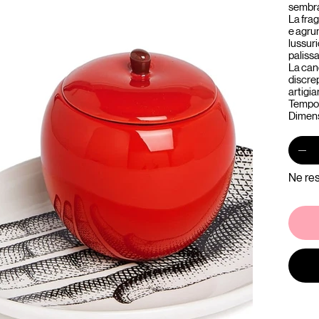
sembra
La fra
e agru
lussur
paliss
La can
discre
artigia
Tempo 
Dimens
Ne res