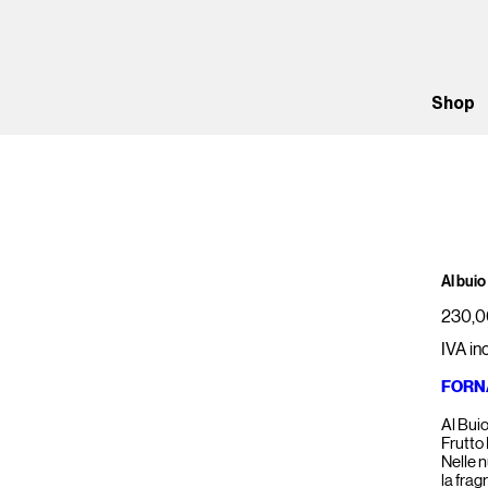
Shop
Al bui
Prezzo
230,0
IVA in
FORN
Al Bui
Frutto 
Nelle n
la frag