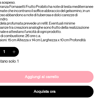
 sospeso.
granza Fornasetti Frutto Proibito ha note di testa mediterranee
mate che incontrano il soffice abbraccio del gelsomino, in un
ioso abbandono a note di tuberosa e dolci carezze di
andro.
dela profumata prevede un refill. Eventuali minime
panze tra creazioni analoghe sono frutto della realizzazione
nale e attestano l'unicità di ogni prodotto.
di combustione: 26 ore c.a.
ioni: 15 cm Altezza x 14 cm Larghezza x 10 cm Profondità
tano solo: 1
Aggiungi al carrello
Acquista ora