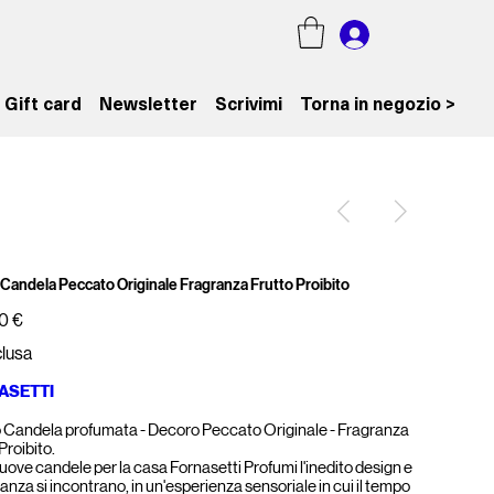
Gift card
Newsletter
Scrivimi
Torna in negozio >
o Candela Peccato Originale Fragranza Frutto Proibito
0 €
clusa
ASETTI
o Candela profumata - Decoro Peccato Originale - Fragranza
Proibito.
uove candele per la casa Fornasetti Profumi l'inedito design e
ranza si incontrano, in un'esperienza sensoriale in cui il tempo