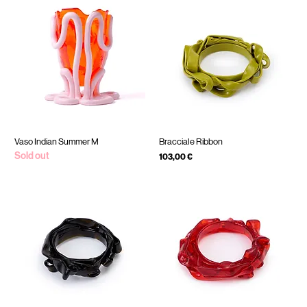
Vaso Indian Summer M
Bracciale Ribbon
Sold out
Prezzo
103,00 €
IVA inclusa