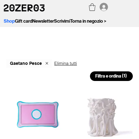
Shop
Gift card
Newsletter
Scrivimi
Torna in negozio >
Elimina tutti
Gaetano Pesce
(1)
Filtra e ordina