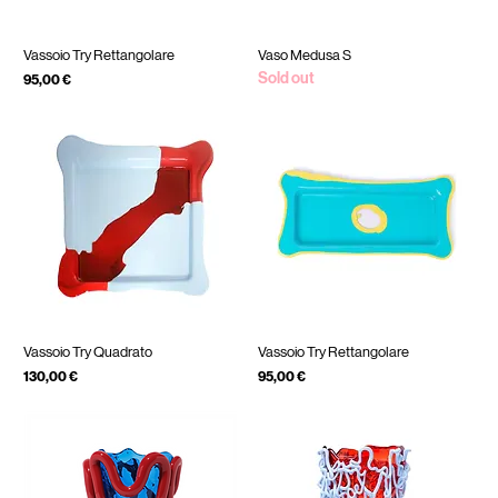
Vassoio Try Rettangolare
Vaso Medusa S
Sold out
Prezzo
95,00 €
IVA inclusa
Vassoio Try Quadrato
Vassoio Try Rettangolare
Prezzo
Prezzo
130,00 €
95,00 €
IVA inclusa
IVA inclusa